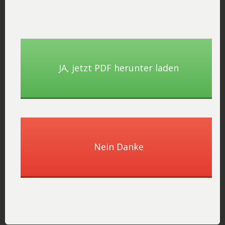
Um Ihnen eine bessere Vorstellung von der Beziehung
zwischen Präsentationsdauer und Umfang des Handouts
zu geben, finden Sie hier eine Tabelle mit Empfehlungen
basierend auf der durchschnittlichen Dauer der
Präsentation:
JA, ​jetzt PDF herunter laden
Präsentationsdauer
Empfohlener Umfang des
Handouts
Kurze Präsentation (
1-2 Seiten
Mittellange Präsentation
3-5 Seiten
Nein Danke
(30-60 Minuten)
Längere Präsentation (>60
6-10 Seiten
Minuten)
Bitte beachten Sie, dass dies nur allgemeine Empfehlungen
sind und je nach Art der Präsentation und den spezifischen