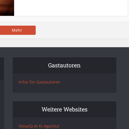
Mehr
Gastautoren
Infos für Gastautoren
Weitere Websites
NexaIQ.AI Ki-Agentur