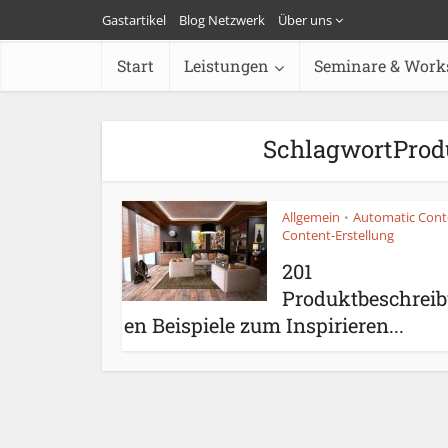
Gastartikel
Blog Netzwerk
Über uns
Start
Leistungen
Seminare & Work
SchlagwortProd
Allgemein
Automatic Cont
•
Content-Erstellung
201
Produktbeschrei
en Beispiele zum Inspirieren...