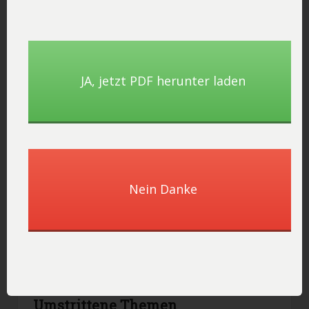
Listen mit dem WOW-Effekt
JA, ​jetzt PDF herunter laden
„10 Tipps für die perfekte Pressemitteilung“, „55 Top-
Ideen für Ihre Bewerbung“ – Menschen lieben Listen,
vor allem solche, die tatsächlich Mehrwert liefern.
Dabei ist es wichtig zu beachten, dass die Listen
entweder kurz oder sehr prägnant formuliert werden
müssen. Je schneller der Leser mit der Liste durch ist,
desto eher wird er sie weiterempfehlen. Solche Listen
Nein Danke
können schneller verarbeitet werden, man merkt sich
schneller den Inhalt und kann ihn sofort umsetzen.
Auch große Listen haben gute Chancen, geteilt zu
werden, wenn sie nützliche Informationen für die
Leser enthalten und persönliche Erfahrungen
enthalten.
Umstrittene Themen