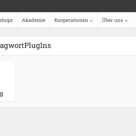
shops
Akademie
Kooperationen
Über uns
lagwortPlugIns
g