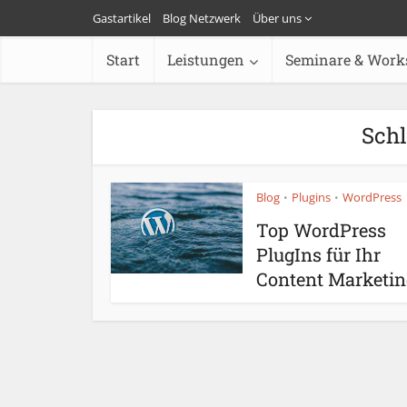
Gastartikel
Blog Netzwerk
Über uns
Start
Leistungen
Seminare & Work
Sch
Blog
Plugins
WordPress
•
•
Top WordPress
PlugIns für Ihr
Content Marketin