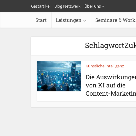
Gastartikel
Blog Netzwerk
Über uns
Start
Leistungen
Seminare & Work
SchlagwortZuk
Künstliche Intelligenz
Die Auswirkunge
von KI auf die
Content-Marketing