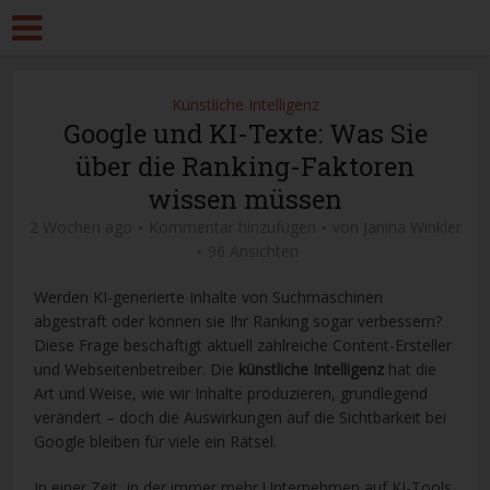
Künstliche Intelligenz
Google und KI-Texte: Was Sie
über die Ranking-Faktoren
wissen müssen
2 Wochen ago
Kommentar hinzufügen
von
Janina Winkler
96 Ansichten
Werden KI-generierte Inhalte von Suchmaschinen
abgestraft oder können sie Ihr Ranking sogar verbessern?
Diese Frage beschäftigt aktuell zahlreiche Content-Ersteller
und Webseitenbetreiber. Die
künstliche Intelligenz
hat die
Art und Weise, wie wir Inhalte produzieren, grundlegend
verändert – doch die Auswirkungen auf die Sichtbarkeit bei
Google bleiben für viele ein Rätsel.
In einer Zeit, in der immer mehr Unternehmen auf KI-Tools