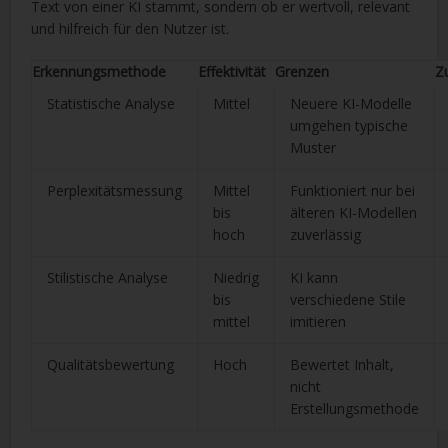
Text von einer KI stammt, sondern ob er wertvoll, relevant
und hilfreich für den Nutzer ist.
Erkennungsmethode
Effektivität
Grenzen
Z
Statistische Analyse
Mittel
Neuere KI-Modelle
umgehen typische
Muster
Perplexitätsmessung
Mittel
Funktioniert nur bei
bis
älteren KI-Modellen
hoch
zuverlässig
Stilistische Analyse
Niedrig
KI kann
bis
verschiedene Stile
mittel
imitieren
Qualitätsbewertung
Hoch
Bewertet Inhalt,
nicht
Erstellungsmethode