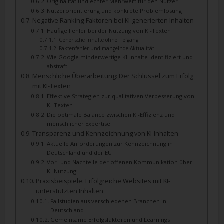
Originalität und echter Mehrwert für den Nutzer
Nutzerorientierung und konkrete Problemlösung
Negative Ranking-Faktoren bei KI-generierten Inhalten
Häufige Fehler bei der Nutzung von KI-Texten
Generische Inhalte ohne Tiefgang
Faktenfehler und mangelnde Aktualität
Wie Google minderwertige KI-Inhalte identifiziert und
abstraft
Menschliche Überarbeitung: Der Schlüssel zum Erfolg
mit KI-Texten
Effektive Strategien zur qualitativen Verbesserung von
KI-Texten
Die optimale Balance zwischen KI-Effizienz und
menschlicher Expertise
Transparenz und Kennzeichnung von KI-Inhalten
Aktuelle Anforderungen zur Kennzeichnung in
Deutschland und der EU
Vor- und Nachteile der offenen Kommunikation über
KI-Nutzung
Praxisbeispiele: Erfolgreiche Websites mit KI-
unterstützten Inhalten
Fallstudien aus verschiedenen Branchen in
Deutschland
Gemeinsame Erfolgsfaktoren und Learnings