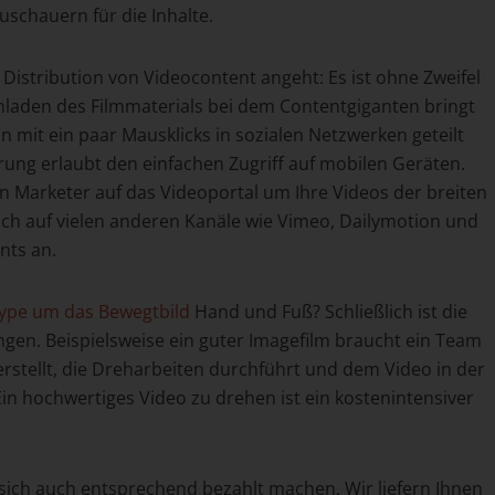
uschauern für die Inhalte.
Distribution von Videocontent angeht: Es ist ohne Zweifel
hladen des Filmmaterials bei dem Contentgiganten bringt
n mit ein paar Mausklicks in sozialen Netzwerken geteilt
ung erlaubt den einfachen Zugriff auf mobilen Geräten.
n Marketer auf das Videoportal um Ihre Videos der breiten
uch auf vielen anderen Kanäle wie Vimeo, Dailymotion und
nts an.
ype um das Bewegtbild
Hand und Fuß? Schließlich ist die
gen. Beispielsweise ein guter Imagefilm braucht ein Team
rstellt, die Dreharbeiten durchführt und dem Video in der
 Ein hochwertiges Video zu drehen ist ein kostenintensiver
sich auch entsprechend bezahlt machen. Wir liefern Ihnen