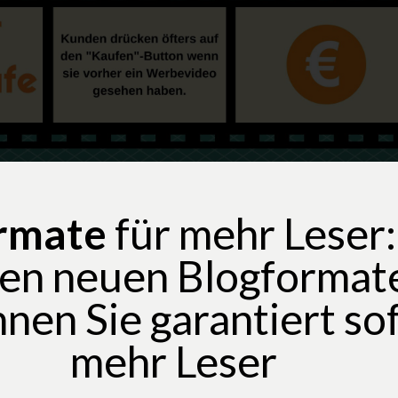
ormate
für mehr Leser:
sen neuen Blogformat
nen Sie garantiert so
mehr Leser​