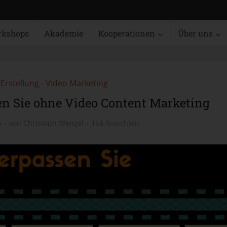
rkshops
Akademie
Kooperationen
Über uns
Erstellung
Video Marketing
•
sen Sie ohne Video Content Marketing
5
von
Christoph Wenzel
168 Ansichten