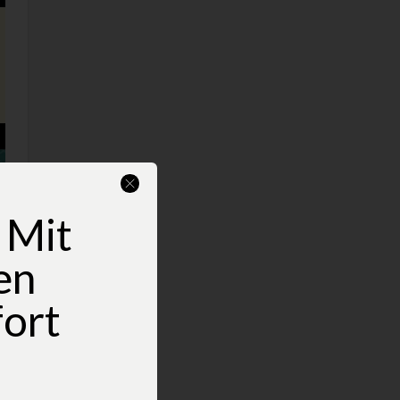
 Mit
en
fort