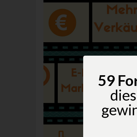
59 ​​F
die
gewin