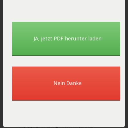
Die Struktur erfolgreicher KI-
Anweisungen
Erfolgreiche KI-Anweisungen folgen einem bewährten
JA, ​jetzt PDF herunter laden
Aufbaumuster, das wir Ihnen empfehlen. Diese Struktur
stellt sicher, dass die
künstliche Intelligenz Texterstellung
alle notwendigen Informationen erhält.
Der optimale Aufbau Ihrer Prompts:
Rollenzuweisung:
Definieren Sie die Expertise (“Stell dir
Nein Danke
vor, du bist ein erfahrener Marketing-Experte mit 15
Jahren Erfahrung”)
Konkrete Aufgabe:
Beschreiben Sie präzise, was
erstellt werden soll (“Erstelle einen überzeugenden
Werbetext”)
Kontextinformationen:
Liefern Sie Hintergrunddaten
(“für ein neues SaaS-Produkt im HR-Bereich, das KI-