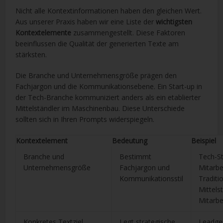
Nicht alle Kontextinformationen haben den gleichen Wert.
Aus unserer Praxis haben wir eine Liste der
wichtigsten
Kontextelemente
zusammengestellt. Diese Faktoren
beeinflussen die Qualität der generierten Texte am
stärksten.
Die Branche und Unternehmensgröße prägen den
Fachjargon und die Kommunikationsebene. Ein Start-up in
der Tech-Branche kommuniziert anders als ein etablierter
Mittelständler im Maschinenbau. Diese Unterschiede
sollten sich in Ihren Prompts widerspiegeln.
Kontextelement
Bedeutung
Beispiel
Branche und
Bestimmt
Tech-St
Unternehmensgröße
Fachjargon und
Mitarbe
Kommunikationsstil
Traditio
Mittels
Mitarbe
Konkretes Textziel
Legt strategische
Leadge