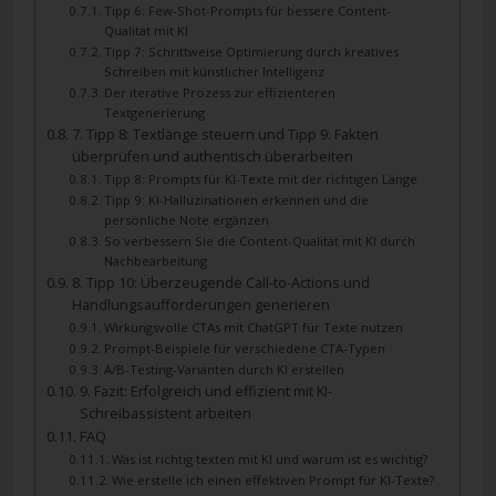
Tipp 6: Few-Shot-Prompts für bessere Content-
Qualität mit KI
Tipp 7: Schrittweise Optimierung durch kreatives
Schreiben mit künstlicher Intelligenz
Der iterative Prozess zur effizienteren
Textgenerierung
7. Tipp 8: Textlänge steuern und Tipp 9: Fakten
überprüfen und authentisch überarbeiten
Tipp 8: Prompts für KI-Texte mit der richtigen Länge
Tipp 9: KI-Halluzinationen erkennen und die
persönliche Note ergänzen
So verbessern Sie die Content-Qualität mit KI durch
Nachbearbeitung
8. Tipp 10: Überzeugende Call-to-Actions und
Handlungsaufforderungen generieren
Wirkungsvolle CTAs mit ChatGPT für Texte nutzen
Prompt-Beispiele für verschiedene CTA-Typen
A/B-Testing-Varianten durch KI erstellen
9. Fazit: Erfolgreich und effizient mit KI-
Schreibassistent arbeiten
FAQ
Was ist richtig texten mit KI und warum ist es wichtig?
Wie erstelle ich einen effektiven Prompt für KI-Texte?