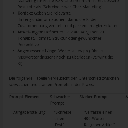
Marketing für kleine B2B-Unternehmen” liefert bessere
Resultate als “Schreibe etwas über Marketing”.
Kontext:
Geben Sie relevante
Hintergrundinformationen, damit die KI den
Zusammenhang versteht und passend reagieren kann.
Anweisungen:
Definieren Sie klare Vorgaben zu
Tonalität, Format, Struktur oder gewünschter
Perspektive.
Angemessene Länge:
Weder zu knapp (führt zu
Missverständnissen) noch zu überladen (verwirrt die
KI).
Die folgende Tabelle verdeutlicht den Unterschied zwischen
schwachen und starken Prompts in der Praxis:
Prompt-Element
Schwacher
Starker Prompt
A
Prompt
Aufgabenstellung
“Schreibe
“Verfasse einen
einen
400-Wörter-
Text”
Ratgeber-Artikel”