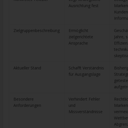
Ausrichtung fest
Marken
Kunden
Informa
Zielgruppenbeschreibung
Ermöglicht
Geschäf
zielgerichtete
Jahre, 
Ansprache
Effizie
technik
skeptis
Aktueller Stand
Schafft Verständnis
Bisheri
für Ausgangslage
Strateg
getest
aufget
Besondere
Verhindert Fehler
Rechtli
Anforderungen
und
Markenr
Missverständnisse
vermeid
Wettbe
Abgren