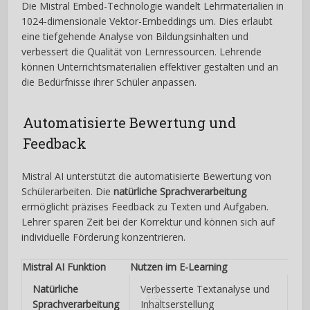
Die Mistral Embed-Technologie wandelt Lehrmaterialien in
1024-dimensionale Vektor-Embeddings um. Dies erlaubt
eine tiefgehende Analyse von Bildungsinhalten und
verbessert die Qualität von Lernressourcen. Lehrende
59 ​​Formate
für
können Unterrichtsmaterialien effektiver gestalten und an
die Bedürfnisse ihrer Schüler anpassen.
mehr Leser: Mit
Automatisierte Bewertung und
diesen neuen
Feedback
Blogformaten
Mistral AI unterstützt die automatisierte Bewertung von
Schülerarbeiten. Die
natürliche Sprachverarbeitung
gewinnen Sie
ermöglicht präzises Feedback zu Texten und Aufgaben.
Lehrer sparen Zeit bei der Korrektur und können sich auf
garantiert sofort
individuelle Förderung konzentrieren.
mehr Leser​
Mistral AI Funktion
Nutzen im E-Learning
Natürliche
Verbesserte Textanalyse und
Sprachverarbeitung
Inhaltserstellung