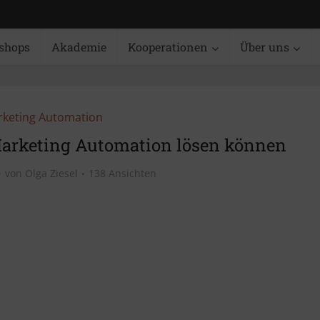
shops
Akademie
Kooperationen
Über uns
keting Automation
 Marketing Automation lösen können
von
Olga Ziesel
138 Ansichten