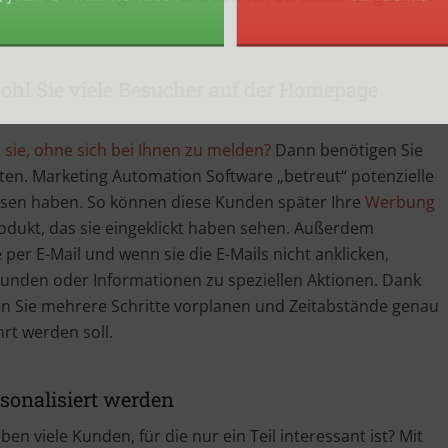
tzt PDF herunter laden
Nein Dan
hl Sie viele Besucher auf der Homepage
sie, ohne sich bei Ihnen zu melden?
Dann benötigen Sie
en. Marketing Automation Software „betreut“ potenzielle
ssen haben. So können diese Kunden später Ihre
Werbung
odukt, das sie eingeklickt haben sehen. Außerdem
per E-Mail und wenn sie die E-Mails nicht anklicken,
kunden oder Informationen zu speziellen Aktionen. Dank
n Sie mehrere Schritte vorplanen und Zeitabstände genau
rt werden soll.
rsonalisiert werden
en viele Kunden, für die nur ein Teil interessant ist? Mit