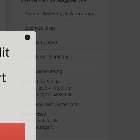
übernehmen wir
Aufgaben
wie
Content-Erstellung
& Verbreitung
Business Blogs
 Mit
Unique Content
en
Newsletter Marketing
fort
Lead Generierung
Wir sind für Sie da:
Mo – Fr. 8:30 – 17.00 Uhr
Tel.: +49 (0)711-48890-50
Web: www.Text-Center.com
Postadresse
Breitscheidstr. 65
70176 Stuttgart