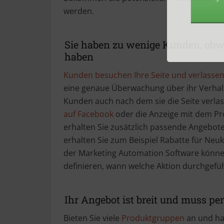
JA, ​je
werden.
Sie haben zu wenige Kunden, obwo
haben
Kunden besuchen Ihre Seite und verlassen 
eine genaue Überwachung über ihr Verhalt
Kunden auch nach dem sie die Seite verla
auf Facebook
oder die Anzeige mit dem Pr
erhalten Sie zusätzlich passende Angebote 
erhalten Sie zum Beispiel Rabatte für Neu
der Marketing Automation Software könne
definieren, wann welche Aktion durchgefüh
Ihr Angebot ist breit und muss pe
Bieten Sie viele
Produktgruppen
an und hab