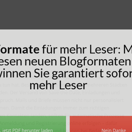
ormate
für mehr Leser:
sen neuen Blogformat
nen Sie garantiert so
Die Vorbereitung von Events ist ein Prozess, der viel
mehr Leser​
tun hat. Besonders wenn ein Event in mehreren Städten
rden. Der Versand von Save-the-Date, Einladungen und
pruch. Mails und Briefe müssen nicht nur personalisiert
mmen. Damit die Einladungen immer zum richtigen
en Kontakten landen, sollten Sie automatische Prozesse
Anmeldung und Registrierung online erfolgen – dafür
nfach Erinnerungsmails und können bei Bedarf angerufen