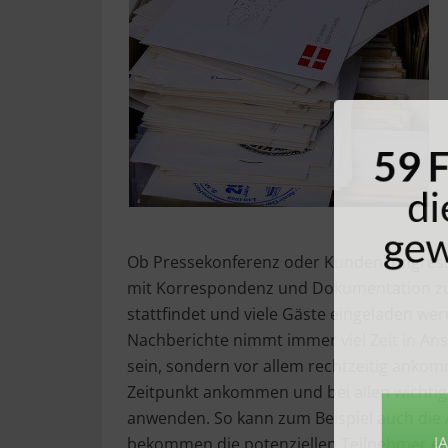
59 ​​F
die
gewin
Ob Pressekonferenz oder Kundenkongress – 
mit Korrespondenz und Dokumentation zu 
stattfindet und viele Gäste eingeladen we
Nachberichte nimmt immer viel Zeit in Ans
sein, sondern vor allem rechtzeitig anko
Zeitpunkt ankommen und bei allen wichtig
anwenden. So kann zum Beispiel auch die 
bekommen die potenziellen Teilnehmer ei