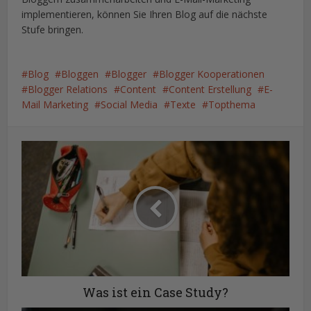
implementieren, können Sie Ihren Blog auf die nächste
Stufe bringen.
Blog
Bloggen
Blogger
Blogger Kooperationen
Blogger Relations
Content
Content Erstellung
E-
Mail Marketing
Social Media
Texte
Topthema
Was ist ein Case Study?