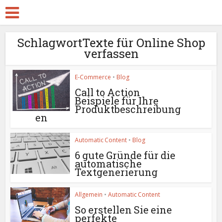
SchlagwortTexte für Online Shop
verfassen
E-Commerce
•
Blog
Call to Action
Beispiele für Ihre
Produktbeschreibung
en
Automatic Content
•
Blog
6 gute Gründe für die
automatische
Textgenerierung
Allgemein
•
Automatic Content
So erstellen Sie eine
perfekte