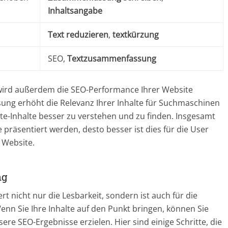
Inhaltsangabe
Text reduzieren
,
textkürzung
SEO,
Textzusammenfassung
ird außerdem die SEO-Performance Ihrer Website
ng erhöht die Relevanz Ihrer Inhalte für Suchmaschinen
ite-Inhalte besser zu verstehen und zu finden. Insgesamt
ormate
für mehr Leser:
e präsentiert werden, desto besser ist dies für die User
 Website.
sen neuen Blogformat
nen Sie garantiert so
ng
nicht nur die Lesbarkeit, sondern ist auch für die
mehr Leser​
nn Sie Ihre Inhalte auf den Punkt bringen, können Sie
ere SEO-Ergebnisse erzielen. Hier sind einige Schritte, die