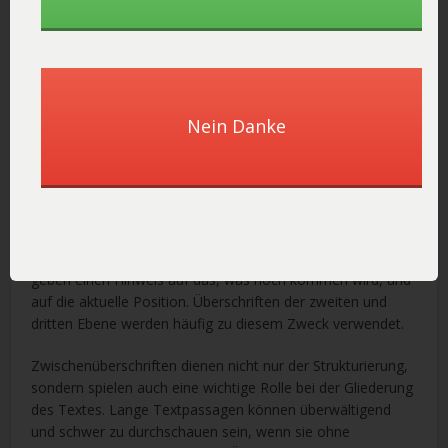
Verwenden Sie Aufzählungspunkte, nummerierte Listen und
Überschriften
, um dem Leser das Auffinden der benötigten
Informationen zu erleichtern. Stellen Sie sicher, dass Sie die
Kundenvorteile jedes Produkts hervorheben, anstatt nur
die Merkmale aufzulisten. Die Kunden wollen wissen, wie
Nein Danke
ein Produkt ihr Leben verbessern kann, und nicht nur,
woraus es besteht oder wie es aussieht. Es ist optimal,
wenn Sie Ihren Text – auch wenn dieser nicht lang ist – mit
Zwischenüberschriften strukturieren.
Zwischenüberschriften
leiten den Leser nicht nur durch
einen Text und veranschaulichen die Gesamtstruktur,
geben einen Hinweis auf das, was noch kommen wird, und
auf die aktuelle Position. Überschriften der zweiten und
dritten Ebene werden häufig zu diesem Zweck verwendet.
Zwischenüberschriften dienen nicht nur der Strukturierung,
sondern spielen auch eine wichtige Rolle bei der Gliederung
des Textes. Lange Textpassagen können überwältigend
und schwer zu durchschauen sein, wenn sie ohne