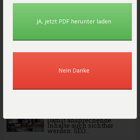
Wie Künstliche
Intelligenz
Marketing effizienter
JA, ​jetzt PDF herunter laden
und...
Marketing
So messen Sie den
Erfolg Ihrer
Influencer-
Kampagnen:...
Nein Danke
Texten
Die Feinheiten der
Zeichensetzung:
Komma vor...
Marketing
Damit ansprechende
Inhalte auch sichtbar
werden: SEO...