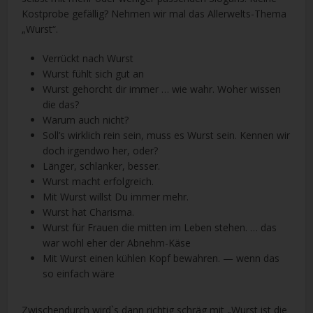
Kostprobe gefällig? Nehmen wir mal das Allerwelts-Thema
„Wurst“.
Verrückt nach Wurst
Wurst fühlt sich gut an
Wurst gehorcht dir immer … wie wahr. Woher wissen
die das?
Warum auch nicht?
Soll’s wirklich rein sein, muss es Wurst sein. Kennen wir
doch irgendwo her, oder?
Länger, schlanker, besser.
Wurst macht erfolgreich.
Mit Wurst willst Du immer mehr.
Wurst hat Charisma.
Wurst für Frauen die mitten im Leben stehen. … das
war wohl eher der Abnehm-Käse
Mit Wurst einen kühlen Kopf bewahren. — wenn das
so einfach wäre
Zwischendurch wird`s dann richtig schräg mit „Wurst ist die