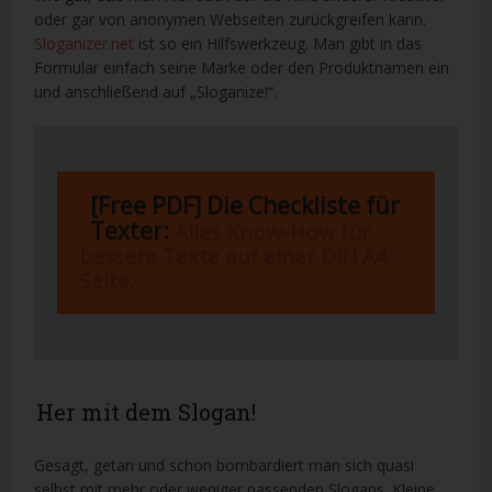
oder gar von anonymen Webseiten zurückgreifen kann.
Sloganizer.net
ist so ein Hilfswerkzeug. Man gibt in das
Formular einfach seine Marke oder den Produktnamen ein
und anschließend auf „Sloganize!“.
[Free PDF] Die Checkliste für
Texter:
Alles Know-How für
bessere Texte auf einer DIN A4
Seite.
Her mit dem Slogan!
Gesagt, getan und schon bombardiert man sich quasi
selbst mit mehr oder weniger passenden Slogans. Kleine