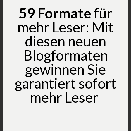
59 ​​Formate
für
Wie schreibe ich einen Artikel, der gerne
geteilt wird?
mehr Leser: Mit
diesen neuen
Blogformaten
gewinnen Sie
garantiert sofort
Kreative Texte schreiben – so klappt es
mehr Leser​
auf Anhieb?
Das könnte Sie auch interessieren.
Marketing