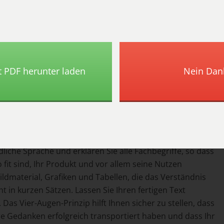
ich auf dem Wesentlichen! Der klassische
„W“-Fragen
wird
Wie? Warum? – diese Fragen müssen Sie in Ihrem Text auf
dukt? Zu welcher Produktgruppe lässt es sich zuordnen?
s? Welche Probleme kann es lösen? Für welche Branchen
aus der Leserperspektive: Welche Informationen sind für
tzt PDF herunter laden
Nein Dan
h unbedingt im Klaren darüber sein, welche Erwartungen
o verständlich wie möglich
len die Verständlichkeit und die Klarheit an der ersten
liche Sprache und erklären Sie alle Fachbegriffe, so dass
 fit sind, Ihr Produkt und vor allem seine Nutzen
ldmaterial, Grafiken und Tabellen, die das Verständnis
t in kurzen Sätzen. Lassen Sie Ihren fertigen Text
as Vier-Augen-Prinzip hilft Ihnen sicher zu stellen, dass
hre Gedanken erfolgreich transportiert haben und dass Ihr