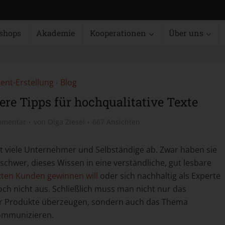
shops
Akademie
Kooperationen
Über uns
ent-Erstellung
Blog
•
ere Tipps für hochqualitative Texte
mmentar
von
Olga Ziesel
667 Ansichten
t viele Unternehmer und Selbständige ab. Zwar haben sie
schwer, dieses Wissen in eine verständliche, gut lesbare
xten Kunden gewinnen will
oder sich nachhaltig als Experte
noch nicht aus. Schließlich muss man nicht nur das
r Produkte überzeugen, sondern auch das Thema
kommunizieren.