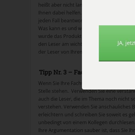
heißt aber nicht lang. Konzentrieren Sie s
Ihnen dabei helfen. Wer? Was? Wann? Wo? 
jeden Fall beantworten. Wie heißt das Pro
Was kann es und welchen Nutzen bringt e
wurde das Produkt entwickelt? Denken Sie 
JA, ​je
den Leser am wichtigsten? Sie müssen sic
der Leser von Ihrem Text hat.
Tipp Nr. 3 – Fachtexte erstellen s
Wenn Sie Ihre Fachtexte erstellen, dann sol
Stelle stehen. Verwenden Sie eine verständ
auch die Leser, die im Thema noch nicht so
verstehen. Verwenden Sie anschauliches Bi
erleichtern und schreiben Sie soweit es geh
unbedingt von einem Kollegen durchlesen. D
Ihre Argumentation sauber ist, dass Sie I