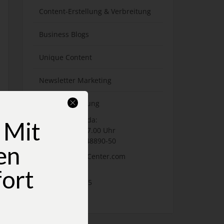
Content-Erstellung
& Verbreitung
Business Blogs
Unique Content
Newsletter Marketing
Lead Generierung
Wir sind für Sie da:
 Mit
Mo – Fr. 8:30 – 17.00 Uhr
Tel.: +49 (0)711-48890-50
en
Web: www.Text-Center.com
fort
Postadresse
Breitscheidstr. 65
70176 Stuttgart