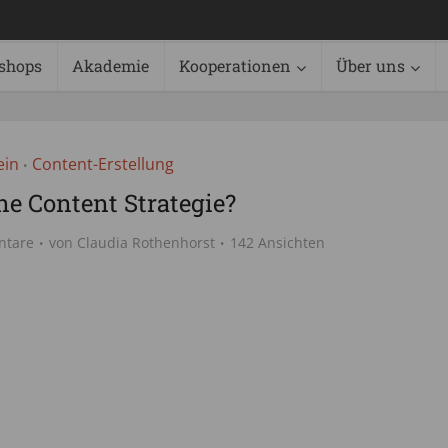
shops
Akademie
Kooperationen
Über uns
ein
Content-Erstellung
•
ne Content Strategie?
ntare
von
Claudia Rothenhorst
142 Ansichten