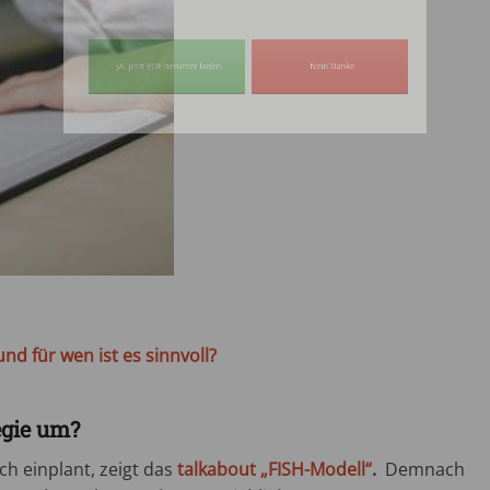
tzt PDF herunter laden
Nein Dan
nd für wen ist es sinnvoll?
egie um?
ch einplant, zeigt das
talkabout „FISH-Modell“
.
Demnach