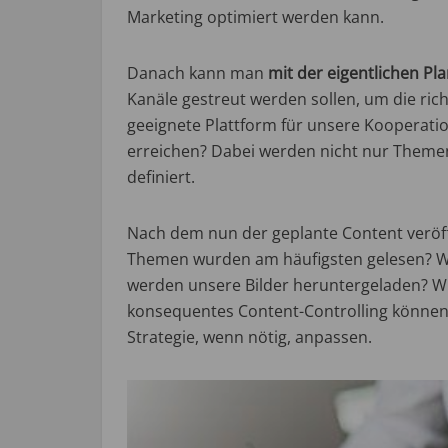
Marketing optimiert werden kann.
Danach kann man
mit der eigentlichen Pl
Kanäle gestreut werden sollen, um die ric
geeignete Plattform für unsere Kooperati
erreichen? Dabei werden nicht nur Themenp
definiert.
Nach dem nun der geplante Content veröffe
59 ​​F
Themen wurden am häufigsten gelesen? Wa
werden unsere Bilder heruntergeladen? Wie
die
konsequentes Content-Controlling können 
Strategie, wenn nötig, anpassen.
gewin