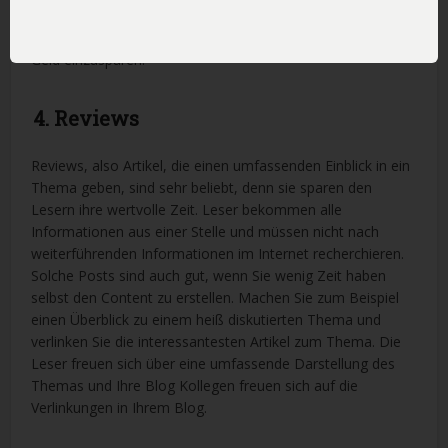
wert. Solche Artikel funktionieren immer, denn sie helfen
Ihren Lesern nicht nur ihr Problem zu lösen, sondern auch
Geld einzusparen.
4. Reviews
Reviews, also Artikel, die einen umfassenden Einblick in ein
Thema geben, sind sehr beliebt, denn sie sparen den
Lesern ihre wertvolle Zeit. Leser bekommen alle
Informationen aus einer Stelle und müssen nicht nach
weiterführenden Informationen im Internet recherchieren.
Solche Posts sind auch gut, wenn Sie wenig Zeit haben
selbst den Content zu erstellen. Machen Sie zum Beispiel
einen Überblick zu einem heiß diskutierten Thema und
verlinken Sie die interessantesten Artikel zum Thema. Die
Leser freuen sich über eine umfassende Darstellung des
Themas und Ihre Blog Kollegen freuen sich auf die
Verlinkungen in Ihrem Blog.