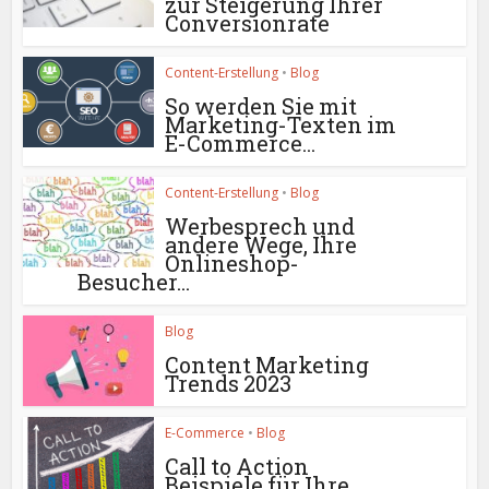
zur Steigerung Ihrer
Conversionrate
Content-Erstellung
•
Blog
So werden Sie mit
Marketing-Texten im
E-Commerce...
Content-Erstellung
•
Blog
Werbesprech und
andere Wege, Ihre
Onlineshop-
Besucher...
Blog
Content Marketing
Trends 2023
E-Commerce
•
Blog
Call to Action
Beispiele für Ihre