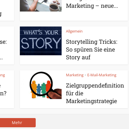
Marketing – neue...
g
Allgemein
se:
Storytelling Tricks:
So spüren Sie eine
..
Story auf
ung
Marketing
E-Mail-Marketing
•
e
Zielgruppendefinition
in?
für die
Marketingstrategie
Mehr