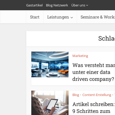
Gastartikel
Blog Netzwerk
Über uns
Start
Leistungen
Seminare & Work
Schl
Marketing
Was versteht ma
unter einer data
driven company?
Blog
Content-Erstellung
•
•
Artikel schreiben:
9 Schritten zum