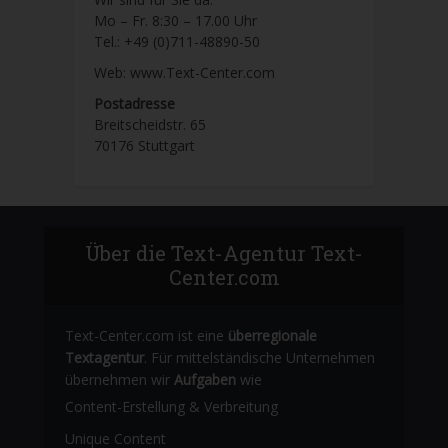
Mo – Fr. 8:30 – 17.00 Uhr
Tel.: +49 (0)711-48890-50
Web: www.Text-Center.com
Postadresse
Breitscheidstr. 65
70176 Stuttgart
Über die Text-Agentur Text-
Center.com
Text-Center.com ist eine
überregionale
Textagentur
. Für mittelständische Unternehmen
übernehmen wir
Aufgaben
wie
Content-Erstellung
& Verbreitung
Unique Content