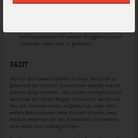
Kommentare ganz ohne Eigenwerbung, konstantes
Engagement in den sozialen Netzwerken
– so ergeben
sich wertvolle Kontakte und Beziehungen. Auch wenn
das viel Vorarbeit bedeutet, sollte man sich als Blogger
dafür Zeit nehmen. Denn ganz ohne Kontakten, Links
und Kooperationen mit anderen Bloggern ist es viel
schwieriger neue Leser zu gewinnen.
FAZIT
Sich von der Konkurrenzdenke zu lösen, bereit sein zu
geben und das auch tun, Diskussionen anregen und auf
anderen Blogs mitreden – das sind die wichtigsten Steps,
wenn man ein Teil des Blogger-Netzwerkes werden will.
Wer sein Netzwerk bereits aufgebaut hat, sollte nicht
einfach dabei belassen. Neue Kontakte knüpfen, neue
Ansätze verwenden um den Kontaktkreis zu erweitern –
diese Arbeit muss ständig erfolgen.