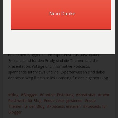
Fazit: Ran ans Mikrofon!
Nein Danke
Werden denn Podcasts in Deutschland jemals so populär
wie in den USA? Lohnt es sich da Zeit und Kraft zu
investieren? Blogger können dank Podcasts ihren Lesern
die Inhalte in einer neuen Form präsentieren und nebenbei
neue Leser für den Blog gewinnen. Podcasts sind leicht zu
erstellen, sie wecken das Vertrauen bei den Lesern und
helfen den Bloggern ihren Expertenstatus auszubauen.
Entscheidend für den Erfolg sind die Themen und die
Präsentation. Witzige und informative Podcasts,
spannende Interviews und viel Expertenwissen sind dabei
der beste Weg für ein tolles Branding für den eigenen Blog.
Blog
Bloggen
Content Erstellung
Kreativität
mehr
Reichweite für Blog
neue Leser gewinnen
neue
Themen für den Blog
Podcasts erstellen
Podcasts für
Blogger