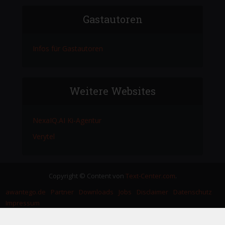
Gastautoren
Infos für Gastautoren
Weitere Websites
NexaIQ.AI Ki-Agentur
Verytel
Copyright © Content von
Text-Center.com
.
awantego.de
Partner
Downloads
Jobs
Disclaimer
Datenschutz
Impressum