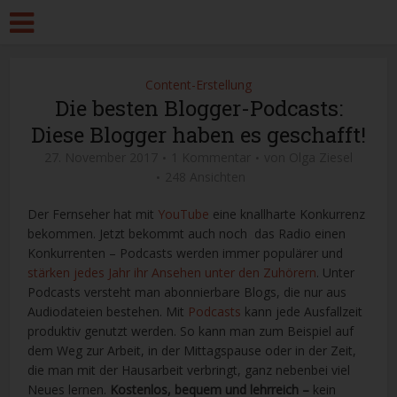
Content-Erstellung
Die besten Blogger-Podcasts:
Diese Blogger haben es geschafft!
27. November 2017
1 Kommentar
von
Olga Ziesel
248 Ansichten
Der Fernseher hat mit
YouTube
eine knallharte Konkurrenz
bekommen. Jetzt bekommt auch noch das Radio einen
Konkurrenten – Podcasts werden immer populärer und
stärken jedes Jahr ihr Ansehen unter den Zuhörern
. Unter
Podcasts versteht man abonnierbare Blogs, die nur aus
Audiodateien bestehen. Mit
Podcasts
kann jede Ausfallzeit
produktiv genutzt werden. So kann man zum Beispiel auf
dem Weg zur Arbeit, in der Mittagspause oder in der Zeit,
die man mit der Hausarbeit verbringt, ganz nebenbei viel
Neues lernen.
Kostenlos, bequem und lehrreich –
kein